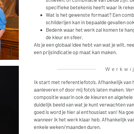
specifieke betekenis heeft waar ik rek
Wat is het gewenste formaat? Een combin
schilderijen kan in bepaalde gevallen ook 
Bedenk waar het werk zal komen te hange
de kleur en sfeer.
Als je een globaal idee hebt van wat je wilt, 
een prijsindicatie op maat kan maken.
Werkwi
Ik start met referentiefoto’s. Afhankelijk van 
aanleveren of door mij foto’s laten maken. Ve
compositie waarin ook de kleuren en algehele s
duidelijk beeld van wat je kunt verwachten van h
goed is word je hier al enthousiast van! Na go
wanneer ik het werk klaar heb. Afhankelijk van
enkele weken/maanden duren.