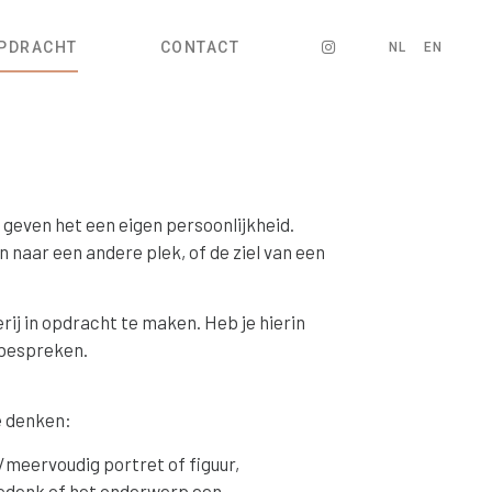
OPDRACHT
CONTACT
NL
EN
 geven het een eigen persoonlijkheid.
 naar een andere plek, of de ziel van een
ij in opdracht te maken. Heb je hierin
 bespreken.
e denken:
/meervoudig portret of figuur,
 Bedenk of het onderwerp een